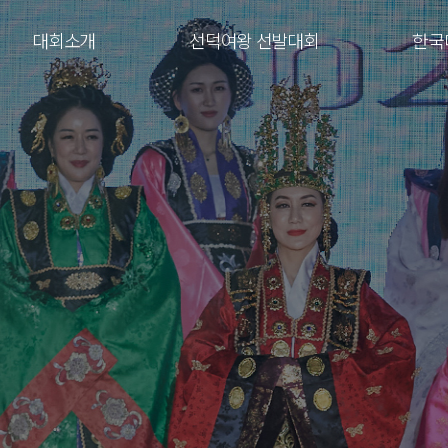
대회소개
선덕여왕 선발대회
한국