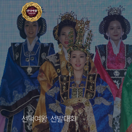
선덕여왕 선발대회