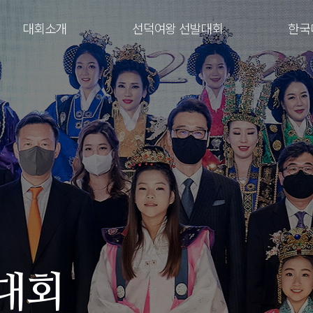
대회소개
선덕여왕 선발대회
한국
대회