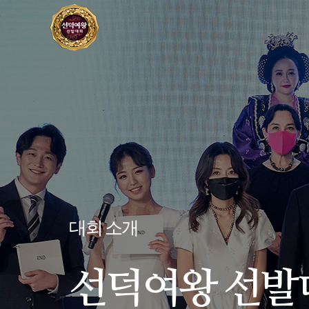
대회 소개
선덕여왕 선발