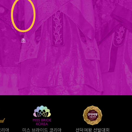
0
코리아
미스 브라이드 코리아
선덕여왕 선발대회
미