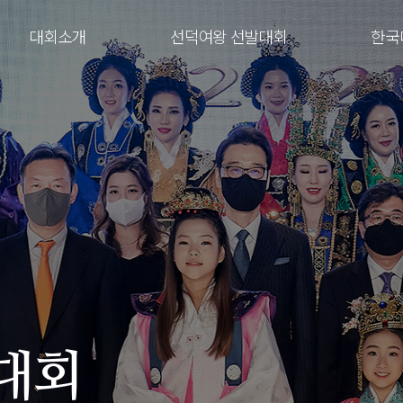
대회소개
선덕여왕 선발대회
한국
대회