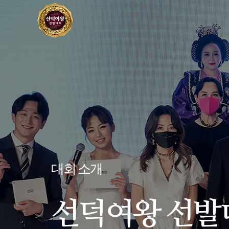
대회 소개
선덕여왕 선발