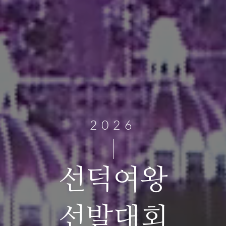
2026
선덕여왕
선발대회